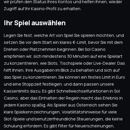
wir prüfen den Status Ihres Kontos und helfen Ihnen, wieder
Zugriff auf Ihr Kasino-Profil zu erhalten.
Ihr Spiel auswählen
Legen Sie fest, welche Art von Spiel Sie spielen möchten, und
setzen Sie vor dem Start ein klares €-Limit, bevor Sie mit dem
Drehen oder Platznehmen beginnen. Bei Sol Casino
empfehlen wir, sich mindestens 30 Minuten auf eine Spielart
zu konzentrieren, wie Slots, Tischspiele oder Live-Dealer. Das
hilft Ihnen, Ihre Ausgaben im Blick zu behalten und sich auf
das Spiel zu konzentrieren. Sie können ein festes Limit in Euro
und eine Stoppzeit festlegen, und dann passen unsere
Kassenlimits dazu. Es gibt Schnellwechselfunktionen in Sol
Casino, aber das Einhalten der Regeln macht das Erlebnis in
jedem Kasino spaßig. Als Spieler aus Österreich sehen Sie
klare Spielkennzeichnungen, Volatilitätshinweise für viele
Slot-Spiele und benutzerfreundliche Steuerungen, die keine
Schulung erfordern. Es gibt Filter für Neuerscheinungen,