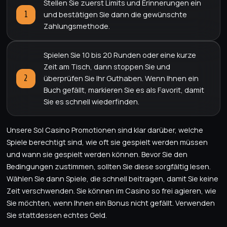
Stellen Sie zuerst Limits und Erinnerungen ein
und bestätigen Sie dann die gewünschte
Zahlungsmethode.
Spielen Sie 10 bis 20 Runden oder eine kurze
Zeit am Tisch, dann stoppen Sie und
überprüfen Sie Ihr Guthaben. Wenn Ihnen ein
Buch gefällt, markieren Sie es als Favorit, damit
Sie es schnell wiederfinden.
Unsere Sol Casino Promotionen sind klar darüber, welche
Spiele berechtigt sind, wie oft sie gespielt werden müssen
und wann sie gespielt werden können. Bevor Sie den
Bedingungen zustimmen, sollten Sie diese sorgfältig lesen.
Wählen Sie dann Spiele, die schnell beitragen, damit Sie keine
Zeit verschwenden. Sie können im Casino so frei agieren, wie
Sie möchten, wenn Ihnen ein Bonus nicht gefällt. Verwenden
Sie stattdessen echtes Geld.