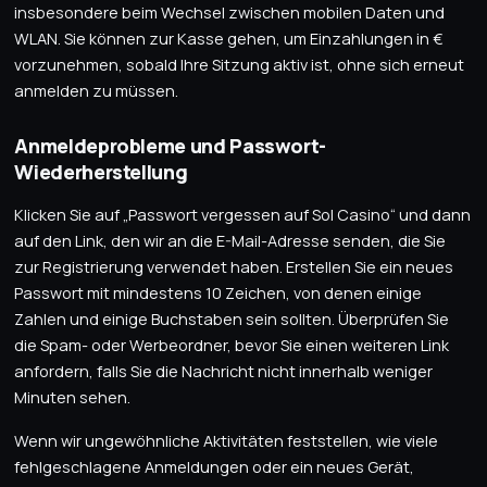
insbesondere beim Wechsel zwischen mobilen Daten und
WLAN. Sie können zur Kasse gehen, um Einzahlungen in €
vorzunehmen, sobald Ihre Sitzung aktiv ist, ohne sich erneut
anmelden zu müssen.
Anmeldeprobleme und Passwort-
Wiederherstellung
Klicken Sie auf „Passwort vergessen auf Sol Casino“ und dann
auf den Link, den wir an die E-Mail-Adresse senden, die Sie
zur Registrierung verwendet haben. Erstellen Sie ein neues
Passwort mit mindestens 10 Zeichen, von denen einige
Zahlen und einige Buchstaben sein sollten. Überprüfen Sie
die Spam- oder Werbeordner, bevor Sie einen weiteren Link
anfordern, falls Sie die Nachricht nicht innerhalb weniger
Minuten sehen.
Wenn wir ungewöhnliche Aktivitäten feststellen, wie viele
fehlgeschlagene Anmeldungen oder ein neues Gerät,