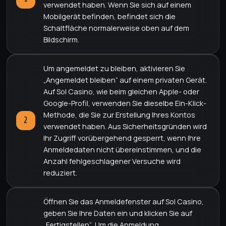
verwendet haben. Wenn Sie sich auf einem
Mobilgerät befinden, befindet sich die
Schaltfläche normalerweise oben auf dem
Bildschirm.
Um angemeldet zu bleiben, aktivieren Sie
„Angemeldet bleiben“ auf einem privaten Gerät.
Auf Sol Casino, wie beim gleichen Apple- oder
Google-Profil, verwenden Sie dieselbe Ein-Klick-
Methode, die Sie zur Erstellung Ihres Kontos
verwendet haben. Aus Sicherheitsgründen wird
Ihr Zugriff vorübergehend gesperrt, wenn Ihre
Anmeldedaten nicht übereinstimmen, und die
Anzahl fehlgeschlagener Versuche wird
reduziert.
Öffnen Sie das Anmeldefenster auf Sol Casino,
geben Sie Ihre Daten ein und klicken Sie auf
„Fertigstellen“. Um die Anmeldung