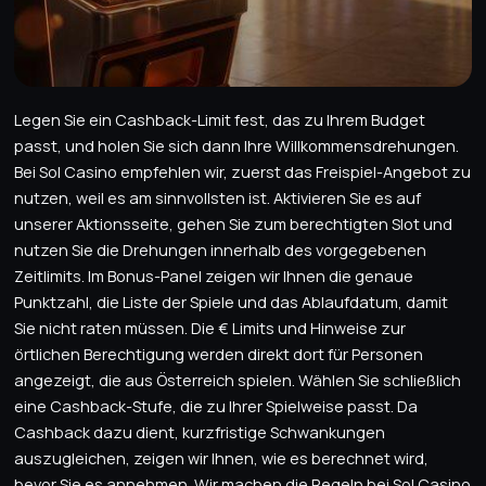
Legen Sie ein Cashback-Limit fest, das zu Ihrem Budget
passt, und holen Sie sich dann Ihre Willkommensdrehungen.
Bei Sol Casino empfehlen wir, zuerst das Freispiel-Angebot zu
nutzen, weil es am sinnvollsten ist. Aktivieren Sie es auf
unserer Aktionsseite, gehen Sie zum berechtigten Slot und
nutzen Sie die Drehungen innerhalb des vorgegebenen
Zeitlimits. Im Bonus-Panel zeigen wir Ihnen die genaue
Punktzahl, die Liste der Spiele und das Ablaufdatum, damit
Sie nicht raten müssen. Die € Limits und Hinweise zur
örtlichen Berechtigung werden direkt dort für Personen
angezeigt, die aus Österreich spielen. Wählen Sie schließlich
eine Cashback-Stufe, die zu Ihrer Spielweise passt. Da
Cashback dazu dient, kurzfristige Schwankungen
auszugleichen, zeigen wir Ihnen, wie es berechnet wird,
bevor Sie es annehmen. Wir machen die Regeln bei Sol Casino