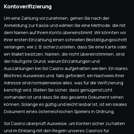
Kontoverifizierung
Um eine Zahlung vorzunehmen, gehen Sie nach der
Anmeldung zur Kasse und wählen Sie eine Methode, die mit
dem Namen auf Ihrem Konto übereinstimmt. Wir könnten vor
Ihrer ersten Einzahlung einen schnellen Bestätigungsschritt
verlangen, wie z. B. sicherzustellen, dass Sie eine Karte oder
ein Wallet besitzen. Namen, die nicht übereinstimmen, sind
der häufigste Grund, warum Einzahlungen und
Auszahlungen bei Sol Casino aufgehalten werden. Ein klares
Bild Ihres Ausweises und, falls gefordert, ein Nachweis Ihrer
Adresse sind normalerweise alles, was für die Verifizierung
benötigt wird. Stellen Sie sicher, dass genügend Licht
vorhanden ist und dass Sie das gesamte Dokument sehen
können. Solange es gültig und leicht lesbar ist, ist ein lokales
Dokument eines österreichischen Spielers in Ordnung.
Sol Casino überprüft Ausweise, um Konten sicher zu halten
und im Einklang mit den Regeln unseres Casinos für