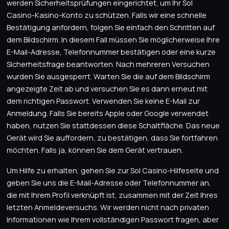
werden Sicherheitsprüfungen eingerichtet, um Ihr Sol
Casino-Kasino-Konto zu schützen. Falls wir eine schnelle
Bestätigung anfordern, folgen Sie einfach den Schritten auf
dem Bildschirm. In diesem Fall müssen Sie möglicherweise Ihre
E-Mail-Adresse, Telefonnummer bestätigen oder eine kurze
Sicherheitsfrage beantworten. Nach mehreren Versuchen
wurden Sie ausgesperrt. Warten Sie die auf dem Bildschirm
angezeigte Zeit ab und versuchen Sie es dann erneut mit
dem richtigen Passwort. Verwenden Sie keine E-Mail zur
Anmeldung. Falls Sie bereits Apple oder Google verwendet
haben, nutzen Sie stattdessen diese Schaltfläche. Das neue
Gerät wird Sie auffordern, zu bestätigen, dass Sie fortfahren
möchten. Falls ja, können Sie dem Gerät vertrauen.
Um Hilfe zu erhalten, gehen Sie zur Sol Casino-Hilfeseite und
geben Sie uns die E-Mail-Adresse oder Telefonnummer an,
die mit Ihrem Profil verknüpft ist, zusammen mit der Zeit Ihres
letzten Anmeldeversuchs. Wir werden nicht nach privaten
Informationen wie Ihrem vollständigen Passwort fragen, aber