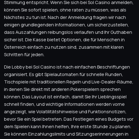
Stimmung entspricht. Wenn Sie sich bei Sol Casino anmelden,
können Sie sofort spielen, ohne raten zu müssen, was als
Nächstes zu tun ist. Nach der Anmeldung fragen wir nach
einigen grundlegenden Informationen, um sicherzustellen,
dass Auszahlungen reibungslos verlaufen und Ihr Guthaben
sicher ist. Die Kasse bietet Optionen, die für Menschen in
Österreich einfach zu nutzen sind, zusammen mit klaren
Schritten für jeden.
Die Lobby bei Sol Casino ist nach einfachen Beschriftungen
organisiert. Es gibt Spielautomaten für schnelle Runden,
Tischspiele mit traditionellen Regeln und Live-Dealer-Räume,
in denen Sie direkt mit anderen Pokerspielern sprechen
können. Das Layout ist einfach, damit Sie Ihr Lieblingsspiel
schnell finden, und wichtige Informationen werden vorne
angezeigt, wie Volatilitätshinweise und Funktionsnotizen,
bevor Sie ein Spiel betreten. Das Festlegen eines Budgets vor
dem Spielen kann Ihnen helfen, Ihre erste Stunde zu planen.
Sie können Einzahlungslimits und Sitzungserinnerungen in