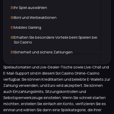
Ihr Spiel auswählen
05
Boni und Werbeaktionen
06
Mobiles Gaming
07
Erhalten Sie besondere Vorteile beim Spielen bei
08
Sol Casino
Sicherheit und sichere Zahlungen
09
Verantwortungsvolles Spielen
10
Spielautomaten und Live-Dealer-Tische sowie Live-Chat und
Tipps für kluges Spielen
11
E-Mail-Support sind in diesem Sol Casino Online-Casino
verfügbar. Sie können Kreditkarten und beliebte E-Wallets zur
Häufig gestellte Fragen
12
Zahlung verwenden, und Euro wird akzeptiert. Sie können
auch Einzahlungslimits, Sitzungskontrollen und
Selbstsperrwerkzeuge einstellen. Wenn Sie schnell starten
möchten, erstellen Sie einfach ein Konto, verifizieren Sie es
einmal und wählen Sie dann eine Spielkategorie, die Ihrer