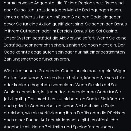
normalerweise Angebote, die für Ihre Region spezifisch sind,
aber Sie sollten trotzdem jedes Mal die Bedingungen lesen.
Um es einfach zu halten, müssen Sie einen Code eingeben,
bevor Sie für eine Aktion qualifiziert sind. Sie sehen den Bonus
in Ihrem Guthaben oder im Bereich „Bonus“ bei Sol Casino.
Unser System bestätigt die Aktivierung sofort. Wenn Sie keine
Bestätigungsnachricht sehen, zahlen Sie noch nicht ein. Der
Code könnte abgelaufen sein oder nur mit einer bestimmten
Zahlungsmethode funktionieren.
Wir teilen unsere Gutschein-Codes an ein paar regelmäßigen
Stellen, und wenn Sie sich daran halten, können Sie veraltete
oder kopierte Angebote vermeiden. Wenn Sie sich bei Sol
Casino anmelden, ist jeder dort erscheinende Code für Sie
jetzt gültig. Das macht es zur sichersten Quelle. Sie könnten
auch private Codes erhalten, wenn Sie bestimmte Ziele
erreichen, wie die Verifizierung Ihres Profils oder die Rückkehr
nach einer Pause. Auf der Aktionsseite gibt es öffentliche
Angebote mit klaren Zeitlimits und Spielanforderungen.