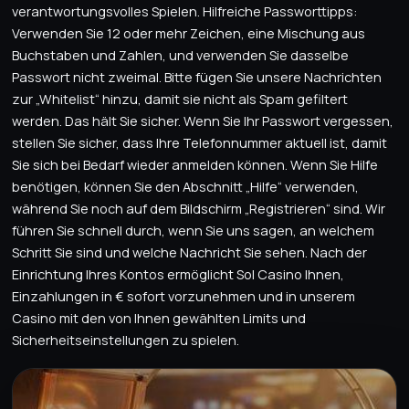
verantwortungsvolles Spielen. Hilfreiche Passworttipps:
Verwenden Sie 12 oder mehr Zeichen, eine Mischung aus
Buchstaben und Zahlen, und verwenden Sie dasselbe
Passwort nicht zweimal. Bitte fügen Sie unsere Nachrichten
zur „Whitelist“ hinzu, damit sie nicht als Spam gefiltert
werden. Das hält Sie sicher. Wenn Sie Ihr Passwort vergessen,
stellen Sie sicher, dass Ihre Telefonnummer aktuell ist, damit
Sie sich bei Bedarf wieder anmelden können. Wenn Sie Hilfe
benötigen, können Sie den Abschnitt „Hilfe“ verwenden,
während Sie noch auf dem Bildschirm „Registrieren“ sind. Wir
führen Sie schnell durch, wenn Sie uns sagen, an welchem
Schritt Sie sind und welche Nachricht Sie sehen. Nach der
Einrichtung Ihres Kontos ermöglicht Sol Casino Ihnen,
Einzahlungen in € sofort vorzunehmen und in unserem
Casino mit den von Ihnen gewählten Limits und
Sicherheitseinstellungen zu spielen.