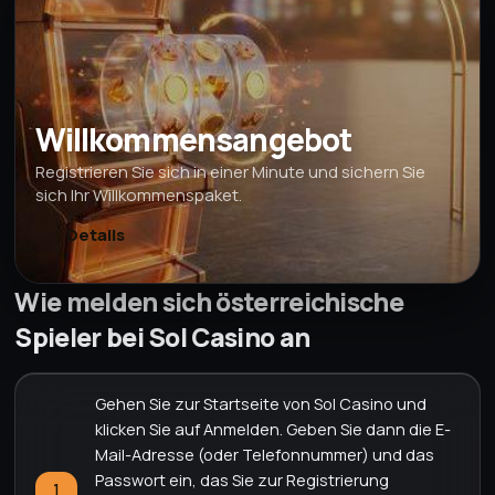
Willkommensangebot
Registrieren Sie sich in einer Minute und sichern Sie
sich Ihr Willkommenspaket.
Details
Wie melden sich österreichische
Spieler bei Sol Casino an
Gehen Sie zur Startseite von Sol Casino und
klicken Sie auf Anmelden. Geben Sie dann die E-
Mail-Adresse (oder Telefonnummer) und das
Passwort ein, das Sie zur Registrierung