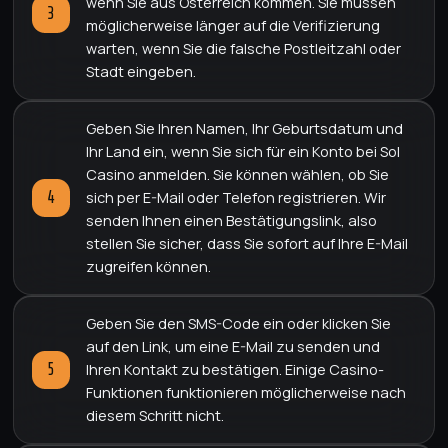
wenn Sie aus Österreich kommen. Sie müssen
möglicherweise länger auf die Verifizierung
warten, wenn Sie die falsche Postleitzahl oder
Stadt eingeben.
Geben Sie Ihren Namen, Ihr Geburtsdatum und
Ihr Land ein, wenn Sie sich für ein Konto bei Sol
Casino anmelden. Sie können wählen, ob Sie
sich per E-Mail oder Telefon registrieren. Wir
senden Ihnen einen Bestätigungslink, also
stellen Sie sicher, dass Sie sofort auf Ihre E-Mail
zugreifen können.
Geben Sie den SMS-Code ein oder klicken Sie
auf den Link, um eine E-Mail zu senden und
Ihren Kontakt zu bestätigen. Einige Casino-
Funktionen funktionieren möglicherweise nach
diesem Schritt nicht.